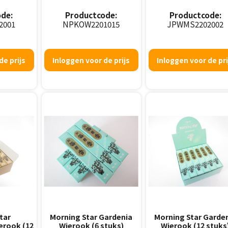
de:
Productcode:
Productcode:
2001
NPKOW2201015
JPWMS2202002
de prijs
Inloggen voor de prijs
Inloggen voor de pri
tar
Morning Star Gardenia
Morning Star Garde
erook (12
Wierook (6 stuks)
Wierook (12 stuks