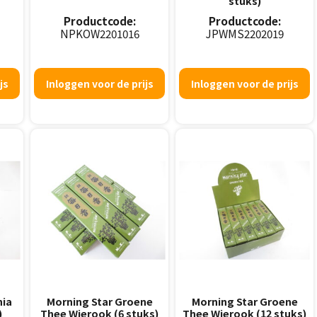
stuks)
Productcode:
Productcode:
NPKOW2201016
JPWMS2202019
js
Inloggen voor de prijs
Inloggen voor de prijs
nia
Morning Star Groene
Morning Star Groene
)
Thee Wierook (6 stuks)
Thee Wierook (12 stuks)