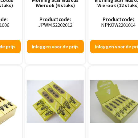
stuks)
Wierook (6 stuks)
Wierook (12 stuks
de:
Productcode:
Productcode:
1006
JPWMS2202012
NPKOW2201014
de prijs
Inloggen voor de prijs
Inloggen voor de pri