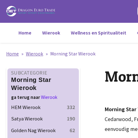
Home
Wierook
Wellness en Spiritualiteit
Home
»
Wierook
»
Morning Star Wierook
Morn
SUBCATEGORIE
Morning Star
Wierook
ga terug naar
Wierook
HEM Wierook
332
Morning Star
Cedarwood, Fra
Satya Wierook
190
eenvoudig met 
Golden Nag Wierook
62