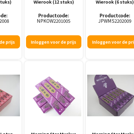
stuks)
Wierook (12 stuks)
Wierook (6 stuks)
de:
Productcode:
Productcode:
2008
NPKOW2201005
JPWMS2202009
de prijs
Inloggen voor de prijs
Inloggen voor de pri
 Lotus
Morning Star Muskus
Morning Star Musk