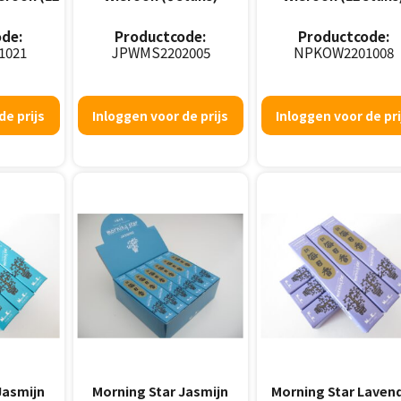
de:
Productcode:
Productcode:
1021
JPWMS2202005
NPKOW2201008
de prijs
Inloggen voor de prijs
Inloggen voor de pri
Jasmijn
Morning Star Jasmijn
Morning Star Laven