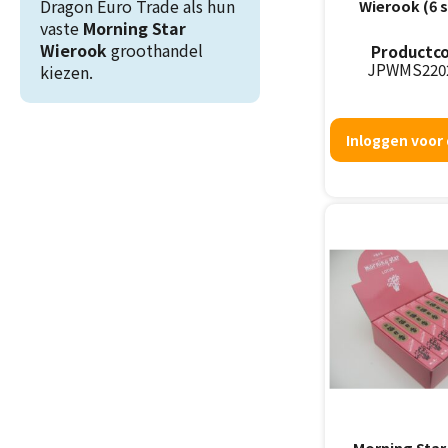
Dragon Euro Trade als hun
Wierook (6 
vaste
Morning Star
Wierook
groothandel
Productco
JPWMS220
kiezen.
Inloggen voor 
Morning Star