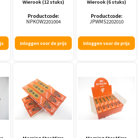
Wierook (12 stuks)
Wierook (6 stuks)
Productcode:
Productcode:
NPKOW2201004
JPWMS2202010
js
Inloggen voor de prijs
Inloggen voor de prijs
us
Morning Star Mirre
Morning Star Mirre