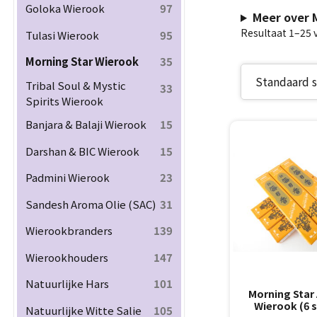
Goloka Wierook
97
Meer over M
Resultaat 1–25 
Tulasi Wierook
95
Morning Star Wierook
35
Tribal Soul & Mystic
33
Spirits Wierook
Banjara & Balaji Wierook
15
Darshan & BIC Wierook
15
Padmini Wierook
23
Sandesh Aroma Olie (SAC)
31
Wierookbranders
139
Wierookhouders
147
Natuurlijke Hars
101
Morning Star
Wierook (6 
Natuurlijke Witte Salie
105