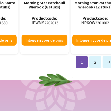
alo Santo
Morning Star Patchouli
Morning Star Patcho
stuks)
Wierook (6 stuks)
Wierook (12 stuks
de:
Productcode:
Productcode:
1680
JPWMS2202013
NPKOW2201002
de prijs
Inloggen voor de prijs
Inloggen voor de pri
1
2
→