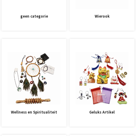
geen categorie
Wierook
Wellness en Spiritualiteit
Geluks Artikel