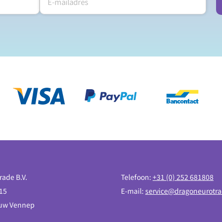
rade B.V.
Telefoon:
+31 (0) 252 681808
15
E-mail:
service@dragoneurotra
euw Vennep