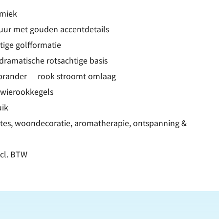
amiek
uur met gouden accentdetails
tige golfformatie
 dramatische rotsachtige basis
kbrander — rook stroomt omlaag
 wierookkegels
uik
mtes, woondecoratie, aromatherapie, ontspanning &
xcl. BTW