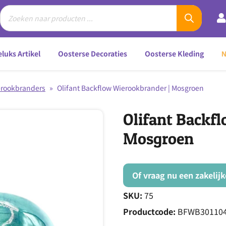
luks Artikel
Oosterse Decoraties
Oosterse Kleding
erookbranders
»
Olifant Backflow Wierookbrander | Mosgroen
Olifant Backf
Mosgroen
Of vraag nu een zakelij
SKU:
75
Productcode:
BFWB30110