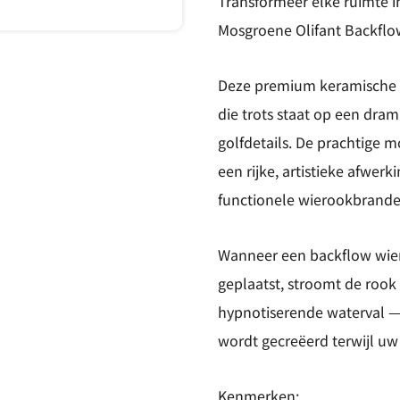
Transformeer elke ruimte 
Mosgroene Olifant Backflo
Deze premium keramische w
die trots staat op een dra
golfdetails. De prachtige 
een rijke, artistieke afwer
functionele wierookbrande
Wanneer een backflow wie
geplaatst, stroomt de rook
hypnotiserende waterval —
wordt gecreëerd terwijl uw
Kenmerken: