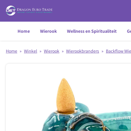
Home
Wierook
Wellness en Spiritualiteit
Ge
Home
»
Winkel
»
Wierook
»
Wierookbranders
»
Backflow Wi