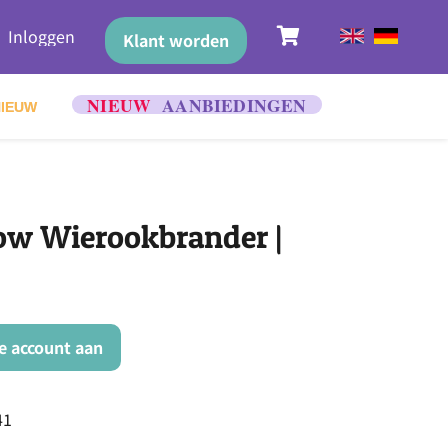
Inloggen
Klant worden
NIEUW
low Wierookbrander |
ke account aan
41