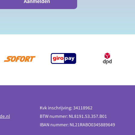
Aanmelden
Kvk inschrijving: 34118962
de.nl
BTW nummer: NL8191.53.357.B01
IBAN nummer: NL21RABO0345889649