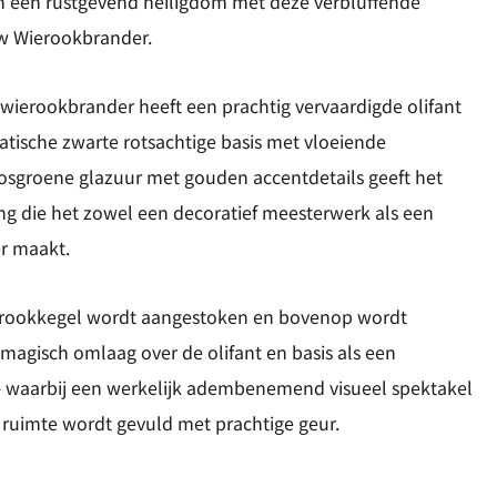
in een rustgevend heiligdom met deze verbluffende
w Wierookbrander.
ierookbrander heeft een prachtig vervaardigde olifant
matische zwarte rotsachtige basis met vloeiende
mosgroene glazuur met gouden accentdetails geeft het
king die het zowel een decoratief meesterwerk als een
r maakt.
rookkegel wordt aangestoken en bovenop wordt
 magisch omlaag over de olifant en basis als een
 waarbij een werkelijk adembenemend visueel spektakel
 ruimte wordt gevuld met prachtige geur.