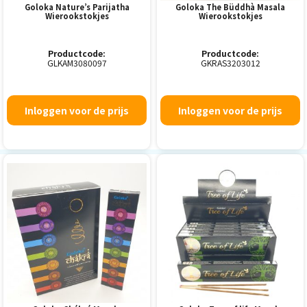
Goloka Nature’s Parijatha
Goloka The Büddhà Masala
Wierookstokjes
Wierookstokjes
Productcode:
Productcode:
GLKAM3080097
GKRAS3203012
Inloggen voor de prijs
Inloggen voor de prijs