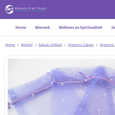
Home
Wierook
Wellness en Spiritualiteit
Ge
Home
»
Winkel
»
Geluks Artikel
»
Organza Zakjes
»
Organza 