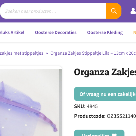
luks Artikel
Oosterse Decoraties
Oosterse Kleding
zakjes met stippeltjes
»
Organza Zakjes Stippeltje Lila – 13cm x 20
Organza Zakjes
Of vraag nu een zakelij
SKU:
4845
Productcode:
OZ3SS21140
Verlanglijst