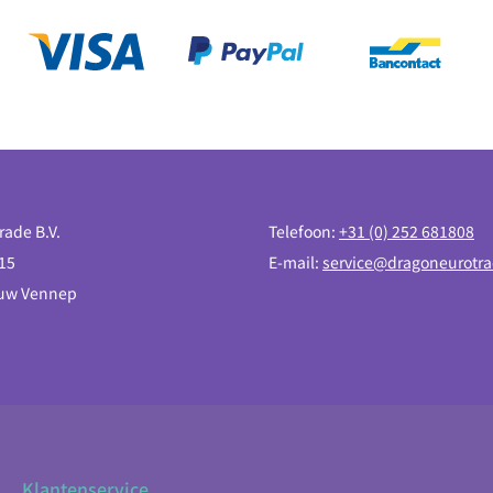
rade B.V.
Telefoon:
+31 (0) 252 681808
15
E-mail:
service@dragoneurotra
euw Vennep
Klantenservice