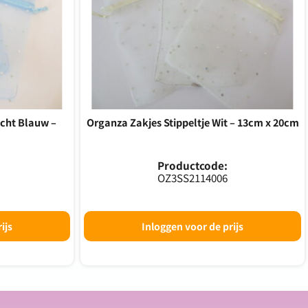
icht Blauw –
Organza Zakjes Stippeltje Wit – 13cm x 20cm
Productcode:
OZ3SS2114006
ijs
Inloggen voor de prijs