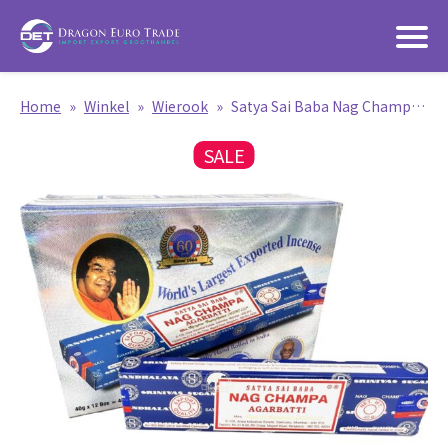
Home
»
Winkel
»
Wierook
»
Satya Sai Baba Nag Champa – 40g (60th Jubileum, 2024)
SALE